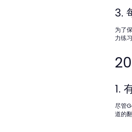
3
为了
力练
2
1.
尽管G
道的