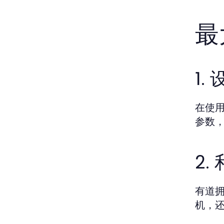
最
1
在使
参数
2
有道
机，