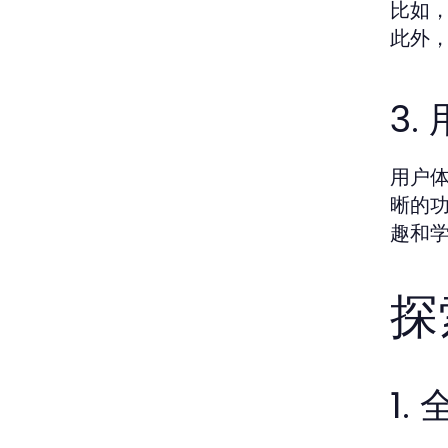
比如
此外
3
用户
晰的
趣和
探
1.