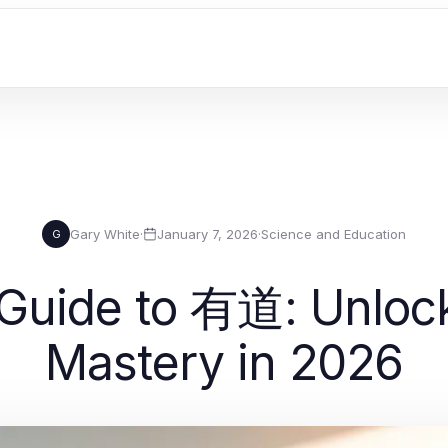
Gary White
·
January 7, 2026
·
Science and Education
G
 Guide to 有道: Unlo
Mastery in 2026