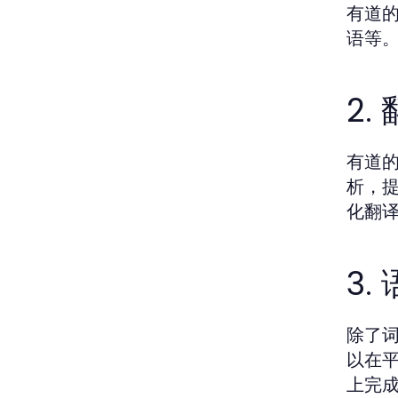
有道
语等
2
有道
析，
化翻
3
除了
以在
上完